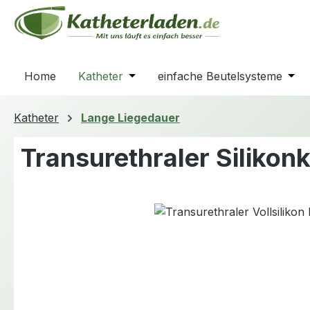
m Hauptinhalt springen
Zur Suche springen
Zur Hauptnavigation springen
Home
Katheter
Öffne oder Schließe das Dropdown
einfache Beutelsysteme
Öffn
Katheter
Lange Liegedauer
Transurethraler Siliko
Bildergalerie überspringen