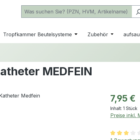
 der Kategorie Katheter
e oder Schließe das Dropdown der Kategorie einfache Beu
Tropfkammer Beutelsysteme
Öffne oder Schließe das D
Zubehör
Öffne oder 
aufsau
nkatheter MEDFEIN
Regulärer Pr
7,95 €
Inhalt:
1 Stück
Preise inkl.