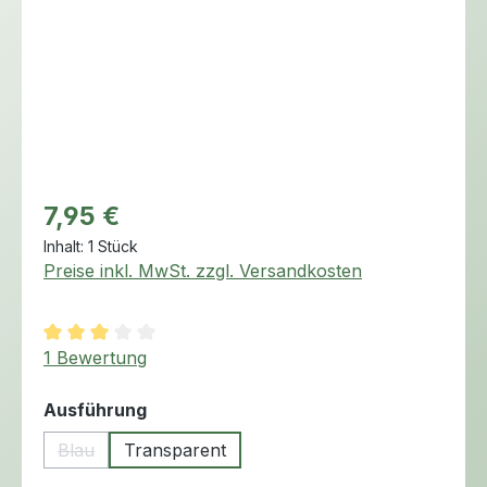
Regulärer Preis:
7,95 €
Inhalt:
1 Stück
Preise inkl. MwSt. zzgl. Versandkosten
Durchschnittliche Bewertung von 3 von 5 Sternen
1 Bewertung
auswählen
Ausführung
Blau
Transparent
(Diese Option ist zurzeit nicht verfügbar.)