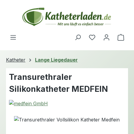
Zum Hauptinhalt springen
Du hast 0 Produ
Ware
Katheter
Lange Liegedauer
Transurethraler
Silikonkatheter MEDFEIN
Bildergalerie überspringen