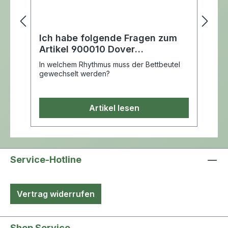
Ba
Dr
Ei
Ich habe folgende Fragen zum
F
Pu
Artikel 900010 Dover
D
Fr
Urinbettbeutel
ht
In welchem Rhythmus muss der Bettbeutel
K
St
gewechselt werden?
v
Ha
Sc
st
Artikel lesen
Service-Hotline
Vertrag widerrufen
Shop Service