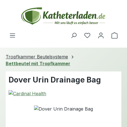
Zum Hauptinhalt springen
Du hast 0 Produ
Ware
Tropfkammer Beutelsysteme
Bettbeutel mit Tropfkammer
Dover Urin Drainage Bag
Bildergalerie überspringen