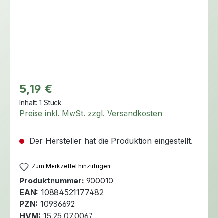
Regulärer Preis:
5,19 €
Inhalt:
1 Stück
Preise inkl. MwSt. zzgl. Versandkosten
Der Hersteller hat die Produktion eingestellt.
Zum Merkzettel hinzufügen
Produktnummer:
900010
EAN:
10884521177482
PZN:
10986692
HVM:
15.25.07.0067