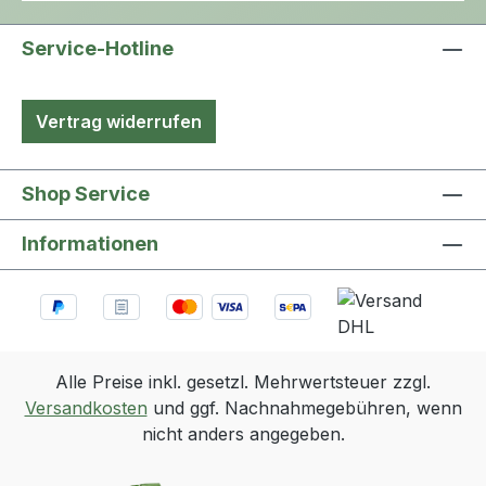
Fassungsvermögen von 2.000ml mit
Ur
120cm oder 90cm Schlauchlänge
ve
Service-Hotline
bzw. 5.000ml mit 120 cm Schlauch
fl
dieser ist knickstabil.
12
Schlauchklemme und
un
Vertrag widerrufen
Betttuchklemme sind mit enthalten.
Shop Service
Informationen
Alle Preise inkl. gesetzl. Mehrwertsteuer zzgl.
Versandkosten
und ggf. Nachnahmegebühren, wenn
nicht anders angegeben.