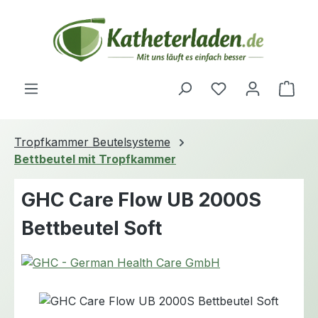
Zum Hauptinhalt springen
Du hast 0 Produ
Ware
Tropfkammer Beutelsysteme
Bettbeutel mit Tropfkammer
GHC Care Flow UB 2000S
Bettbeutel Soft
Bildergalerie überspringen