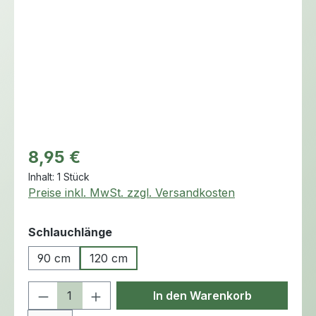
Regulärer Preis:
8,95 €
Inhalt:
1 Stück
Preise inkl. MwSt. zzgl. Versandkosten
auswählen
Schlauchlänge
90 cm
120 cm
Produkt Anzahl: Gib den gewünschten 
In den Warenkorb