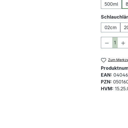
500ml
Schlauchlä
02cm
2
Produkt 
Zum Merkze
Produktnu
EAN:
04046
PZN:
05016
HVM:
15.25