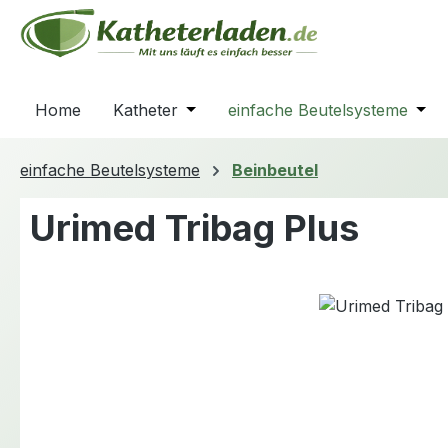
m Hauptinhalt springen
Zur Suche springen
Zur Hauptnavigation springen
Home
Katheter
Öffne oder Schließe das Dropdown
einfache Beutelsysteme
Öffn
einfache Beutelsysteme
Beinbeutel
Urimed Tribag Plus
Bildergalerie überspringen