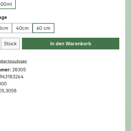
800ml
auswählen
nge
0cm
40cm
60 cm
Anzahl: Gib den gewünschten Wert ein 
Stück
In den Warenkorb
ttel hinzufügen
mmer:
28305
963183264
000
.05.3058