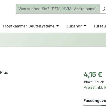
 der Kategorie Katheter
e oder Schließe das Dropdown der Kategorie einfache Beu
Tropfkammer Beutelsysteme
Öffne oder Schließe das D
Zubehör
Öffne oder 
aufsau
Regulärer Pr
4,15 €
Inhalt:
1 Stück
Preise inkl.
Fassungsv