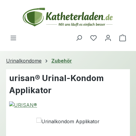
Zum Hauptinhalt springen
Du hast 0 Produ
Ware
Urinalkondome
Zubehör
urisan® Urinal-Kondom
Applikator
Bildergalerie überspringen