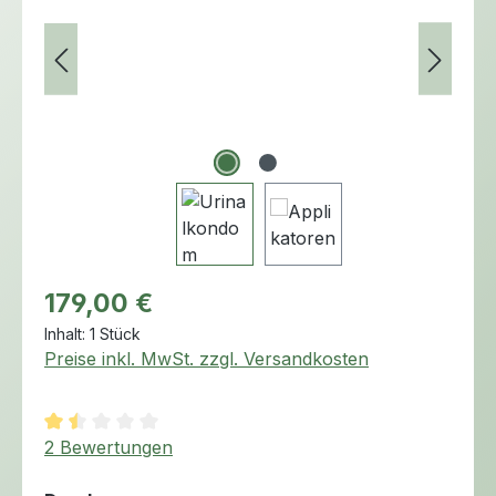
Regulärer Preis:
179,00 €
Inhalt:
1 Stück
Preise inkl. MwSt. zzgl. Versandkosten
Durchschnittliche Bewertung von 1.5 von 5 Sternen
2 Bewertungen