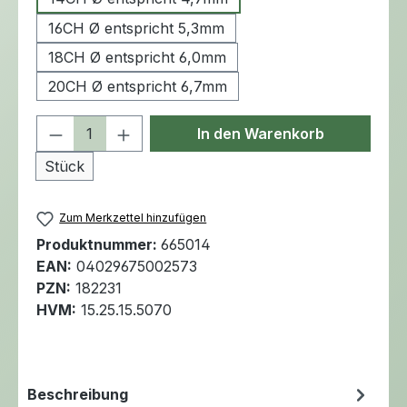
16CH Ø entspricht 5,3mm
18CH Ø entspricht 6,0mm
20CH Ø entspricht 6,7mm
Produkt Anzahl: Gib den gewünschten 
In den Warenkorb
Stück
Zum Merkzettel hinzufügen
Produktnummer:
665014
EAN:
04029675002573
PZN:
182231
HVM:
15.25.15.5070
Beschreibung