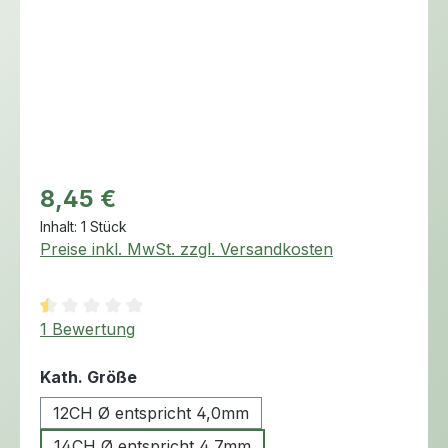
Regulärer Preis:
8,45 €
Inhalt:
1 Stück
Preise inkl. MwSt. zzgl. Versandkosten
Durchschnittliche Bewertung von 0.5 von 5 Sternen
1 Bewertung
auswählen
Kath. Größe
12CH Ø entspricht 4,0mm
14CH Ø entspricht 4,7mm