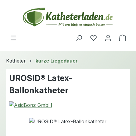
Zum Hauptinhalt springen
Du hast 0 Produ
Ware
Katheter
kurze Liegedauer
UROSID® Latex-
Ballonkatheter
Bildergalerie überspringen