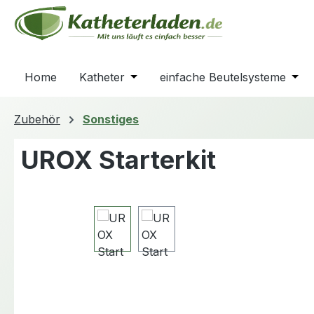
m Hauptinhalt springen
Zur Suche springen
Zur Hauptnavigation springen
Home
Katheter
Öffne oder Schließe das Dropdown
einfache Beutelsysteme
Öffn
Zubehör
Sonstiges
UROX Starterkit
Bildergalerie überspringen