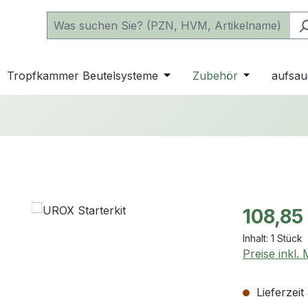
 der Kategorie Katheter
e oder Schließe das Dropdown der Kategorie einfache Beu
Tropfkammer Beutelsysteme
Öffne oder Schließe das D
Zubehör
Öffne oder 
aufsau
Regulärer Pr
108,85
Inhalt:
1 Stück
Preise inkl.
Lieferzeit