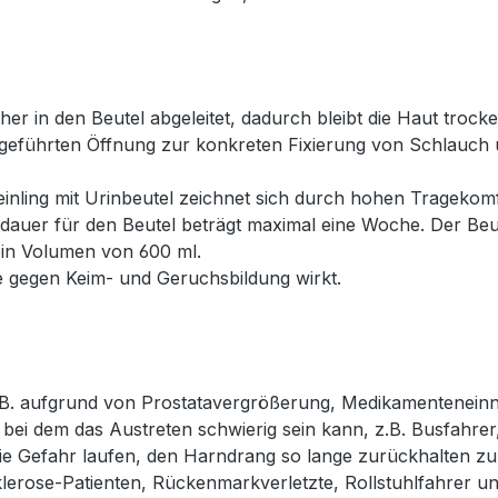
her in den Beutel abgeleitet, dadurch bleibt die Haut troc
usgeführten Öffnung zur konkreten Fixierung von Schlauch 
inling mit Urinbeutel zeichnet sich durch hohen Tragekomfo
auer für den Beutel beträgt maximal eine Woche. Der Beute
ein Volumen von 600 ml.
e gegen Keim- und Geruchsbildung wirkt.
 z.B. aufgrund von Prostatavergrößerung, Medikamentenei
ei dem das Austreten schwierig sein kann, z.B. Busfahrer, 
n sie Gefahr laufen, den Harndrang so lange zurückhalten 
Sklerose-Patienten, Rückenmarkverletzte, Rollstuhlfahrer u