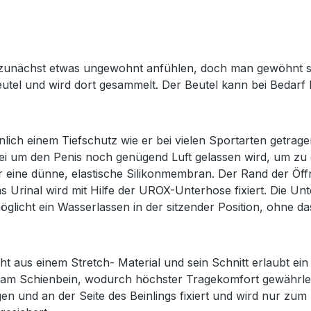
h zunächst etwas ungewohnt anfühlen, doch man gewöhnt sic
Beutel und wird dort gesammelt. Der Beutel kann bei Bedar
lich einem Tiefschutz wie er bei vielen Sportarten getragen
i um den Penis noch genügend Luft gelassen wird, um zu g
 eine dünne, elastische Silikonmembran. Der Rand der Öf
Urinal wird mit Hilfe der UROX-Unterhose fixiert. Die Un
möglicht ein Wasserlassen in der sitzender Position, ohne d
t aus einem Stretch- Material und sein Schnitt erlaubt ei
te am Schienbein, wodurch höchster Tragekomfort gewährlei
und an der Seite des Beinlings fixiert und wird nur zum En