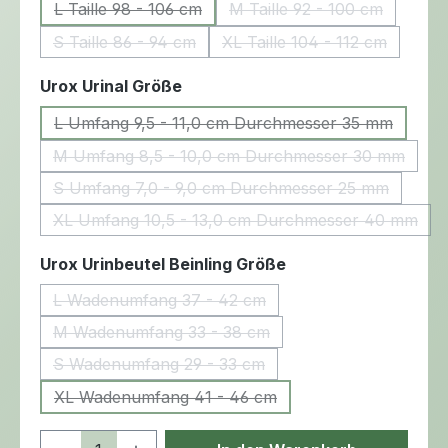
L Taille 98 - 106 cm
M Taille 92 - 100 cm
(Diese Option ist zurzeit nicht verfügbar.)
(Diese Option ist zurz
S Taille 86 - 94 cm
XL Taille 104 - 112 cm
(Diese Option ist zurzeit nicht verfügbar.)
(Diese Option ist zurze
auswählen
Urox Urinal Größe
L Umfang 9,5 - 11,0 cm Durchmesser 35 mm
(Diese Option ist zurzeit nicht ver
M Umfang 8,5 - 10,0 cm Durchmesser 30 mm
(Diese Option ist zurzeit nicht ve
S Umfang 7,0 - 9,0 cm Durchmesser 25 mm
(Diese Option ist zurzeit nicht verf
XL Umfang 10,5 - 13,0 cm Durchmesser 40 mm
(Diese Option ist zurzeit nicht v
auswählen
Urox Urinbeutel Beinling Größe
L Wadenumfang 37 - 42 cm
(Diese Option ist zurzeit nicht verfügbar.)
M Wadenumfang 33 - 38 cm
(Diese Option ist zurzeit nicht verfügbar.)
S Wadenumfang 29 - 33 cm
(Diese Option ist zurzeit nicht verfügbar.)
XL Wadenumfang 41 - 46 cm
(Diese Option ist zurzeit nicht verfügbar.)
Produkt Anzahl: Gib den gewünschten 