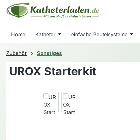
m Hauptinhalt springen
Zur Suche springen
Zur Hauptnavigation springen
Home
Katheter
Öffne oder Schließe das Dropdown
einfache Beutelsysteme
Öffn
Zubehör
Sonstiges
UROX Starterkit
Bildergalerie überspringen