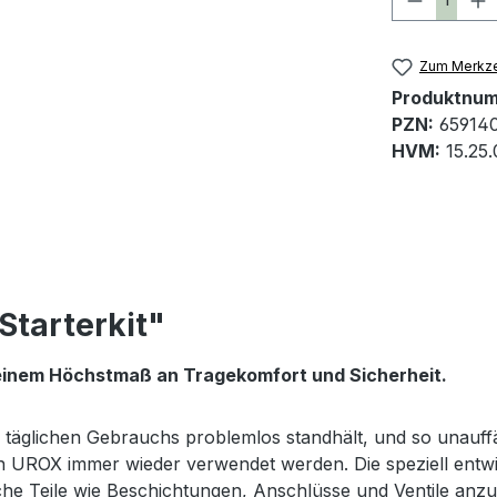
Zum Merkze
Produktnu
PZN:
65914
HVM:
15.25
tarterkit"
 einem Höchstmaß an Tragekomfort und Sicherheit.
s täglichen Gebrauchs problemlos standhält, und so unauff
nn UROX immer wieder verwendet werden. Die speziell ent
he Teile wie Beschichtungen, Anschlüsse und Ventile anzu