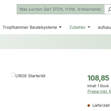
 der Kategorie Katheter
e oder Schließe das Dropdown der Kategorie einfache Beu
Tropfkammer Beutelsysteme
Öffne oder Schließe das D
Zubehör
Öffne oder 
aufsau
Regulärer Pr
108,85
Inhalt:
1 Stück
Preise inkl.
Lieferzeit