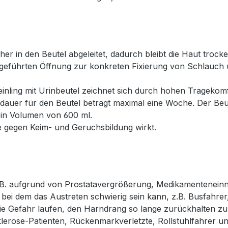
her in den Beutel abgeleitet, dadurch bleibt die Haut troc
usgeführten Öffnung zur konkreten Fixierung von Schlauch 
inling mit Urinbeutel zeichnet sich durch hohen Tragekomfo
auer für den Beutel beträgt maximal eine Woche. Der Beute
ein Volumen von 600 ml.
e gegen Keim- und Geruchsbildung wirkt.
 z.B. aufgrund von Prostatavergrößerung, Medikamentenei
ei dem das Austreten schwierig sein kann, z.B. Busfahrer, 
n sie Gefahr laufen, den Harndrang so lange zurückhalten 
Sklerose-Patienten, Rückenmarkverletzte, Rollstuhlfahrer u