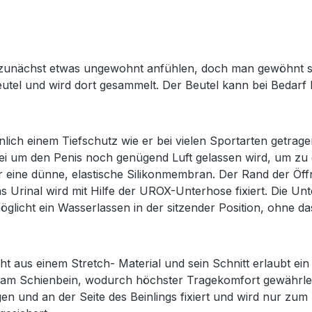
h zunächst etwas ungewohnt anfühlen, doch man gewöhnt sic
Beutel und wird dort gesammelt. Der Beutel kann bei Bedar
lich einem Tiefschutz wie er bei vielen Sportarten getragen
i um den Penis noch genügend Luft gelassen wird, um zu g
 eine dünne, elastische Silikonmembran. Der Rand der Öf
Urinal wird mit Hilfe der UROX-Unterhose fixiert. Die Un
möglicht ein Wasserlassen in der sitzender Position, ohne d
t aus einem Stretch- Material und sein Schnitt erlaubt ei
te am Schienbein, wodurch höchster Tragekomfort gewährlei
und an der Seite des Beinlings fixiert und wird nur zum En