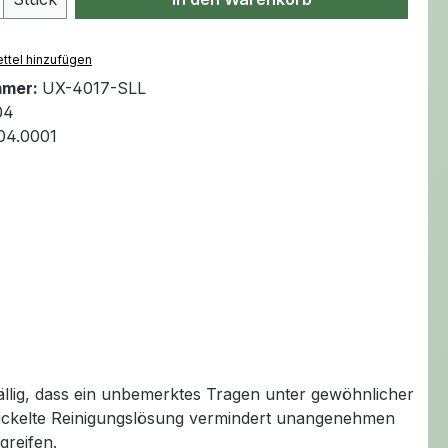
ttel hinzufügen
mmer:
UX-4017-SLL
04
.04.0001
ällig, dass ein unbemerktes Tragen unter gewöhnlicher
wickelte Reinigungslösung vermindert unangenehmen
greifen.