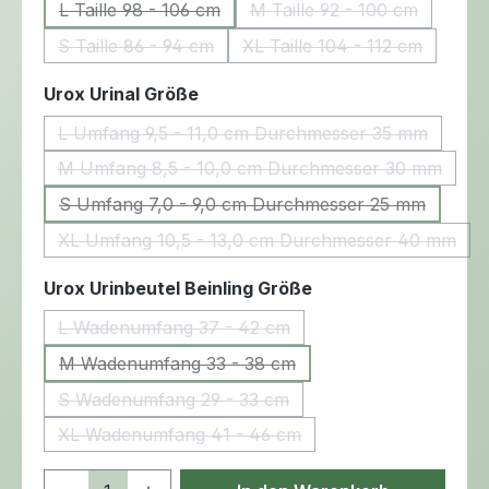
L Taille 98 - 106 cm
M Taille 92 - 100 cm
(Diese Option ist zurzeit nicht verfügbar.)
(Diese Option ist zurz
S Taille 86 - 94 cm
XL Taille 104 - 112 cm
(Diese Option ist zurzeit nicht verfügbar.)
(Diese Option ist zurze
auswählen
Urox Urinal Größe
L Umfang 9,5 - 11,0 cm Durchmesser 35 mm
(Diese Option ist zurzeit nicht verf
M Umfang 8,5 - 10,0 cm Durchmesser 30 mm
(Diese Option ist zurzeit nicht ve
S Umfang 7,0 - 9,0 cm Durchmesser 25 mm
(Diese Option ist zurzeit nicht verf
XL Umfang 10,5 - 13,0 cm Durchmesser 40 mm
(Diese Option ist zurzeit nicht v
auswählen
Urox Urinbeutel Beinling Größe
L Wadenumfang 37 - 42 cm
(Diese Option ist zurzeit nicht verfügbar.)
M Wadenumfang 33 - 38 cm
(Diese Option ist zurzeit nicht verfügbar.)
S Wadenumfang 29 - 33 cm
(Diese Option ist zurzeit nicht verfügbar.)
XL Wadenumfang 41 - 46 cm
(Diese Option ist zurzeit nicht verfügbar.)
Produkt Anzahl: Gib den gewünschten 