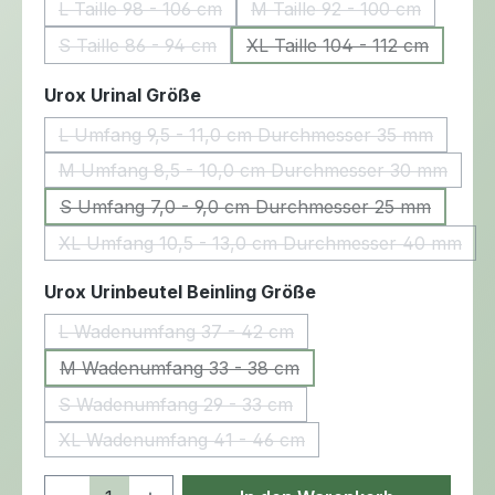
L Taille 98 - 106 cm
M Taille 92 - 100 cm
(Diese Option ist zurzeit nicht verfügbar.)
(Diese Option ist zurze
S Taille 86 - 94 cm
XL Taille 104 - 112 cm
(Diese Option ist zurzeit nicht verfügbar.)
(Diese Option ist zurz
auswählen
Urox Urinal Größe
L Umfang 9,5 - 11,0 cm Durchmesser 35 mm
(Diese Option ist zurzeit nicht verf
M Umfang 8,5 - 10,0 cm Durchmesser 30 mm
(Diese Option ist zurzeit nicht ve
S Umfang 7,0 - 9,0 cm Durchmesser 25 mm
(Diese Option ist zurzeit nicht verf
XL Umfang 10,5 - 13,0 cm Durchmesser 40 mm
(Diese Option ist zurzeit nicht v
auswählen
Urox Urinbeutel Beinling Größe
L Wadenumfang 37 - 42 cm
(Diese Option ist zurzeit nicht verfügbar.)
M Wadenumfang 33 - 38 cm
(Diese Option ist zurzeit nicht verfügbar.)
S Wadenumfang 29 - 33 cm
(Diese Option ist zurzeit nicht verfügbar.)
XL Wadenumfang 41 - 46 cm
(Diese Option ist zurzeit nicht verfügbar.)
Produkt Anzahl: Gib den gewünschten 