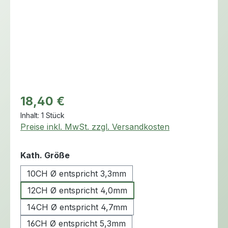
Regulärer Preis:
18,40 €
Inhalt:
1 Stück
Preise inkl. MwSt. zzgl. Versandkosten
auswählen
Kath. Größe
10CH Ø entspricht 3,3mm
12CH Ø entspricht 4,0mm
14CH Ø entspricht 4,7mm
16CH Ø entspricht 5,3mm