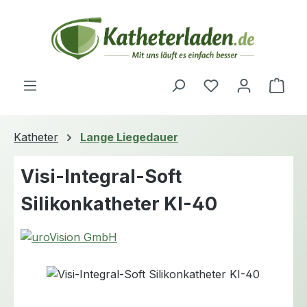
Zum Hauptinhalt springen
Du hast 0 Produ
Ware
Katheter
Lange Liegedauer
Visi-Integral-Soft
Silikonkatheter KI-40
Bildergalerie überspringen