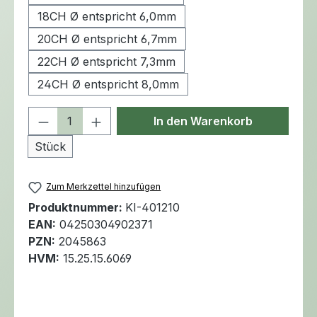
18CH Ø entspricht 6,0mm
20CH Ø entspricht 6,7mm
22CH Ø entspricht 7,3mm
24CH Ø entspricht 8,0mm
Produkt Anzahl: Gib den gewünschten 
In den Warenkorb
Stück
Zum Merkzettel hinzufügen
Produktnummer:
KI-401210
EAN:
04250304902371
PZN:
2045863
HVM:
15.25.15.6069