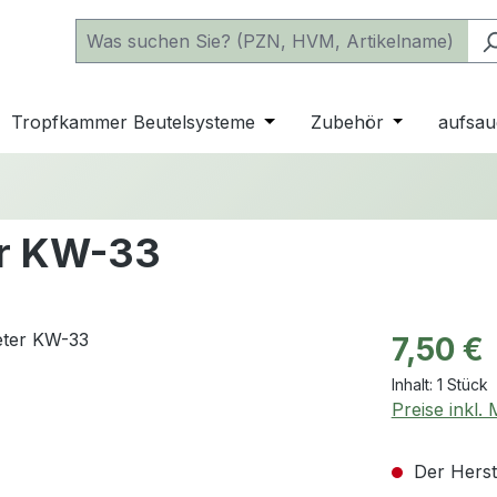
 der Kategorie Katheter
e oder Schließe das Dropdown der Kategorie einfache Beu
Tropfkammer Beutelsysteme
Öffne oder Schließe das D
Zubehör
Öffne oder 
aufsau
er KW-33
Regulärer Pr
7,50 €
Inhalt:
1 Stück
Preise inkl.
Der Herste