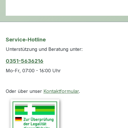
hat eine Länge von 40
cm, eine
Ballonkapazität von 10
ml und in den Größen
CH 12 bis CH 24
erhältlich. Der Katheter
Service-Hotline
hat eine hervorragende
Unterstützung und Beratung unter:
Gewebeverträglichkeit,
eine geringe
0351-5636216
Inkrustationsneigung
Mo-Fr, 07:00 - 16:00 Uhr
und wird in der Blase
sicher fixiert.
Oder über unser
Kontaktformular
.