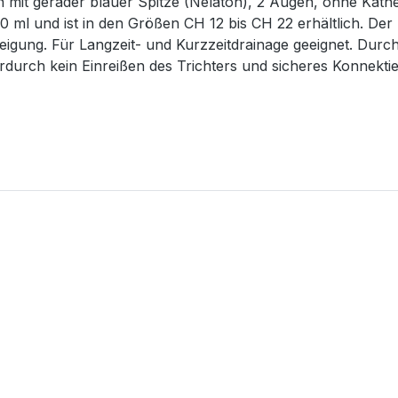
on mit gerader blauer Spitze (Nelaton), 2 Augen, ohne Kath
0 ml und ist in den Größen CH 12 bis CH 22 erhältlich. Der
igung. Für Langzeit- und Kurzzeitdrainage geeignet. Durch 
ierdurch kein Einreißen des Trichters und sicheres Konnekti