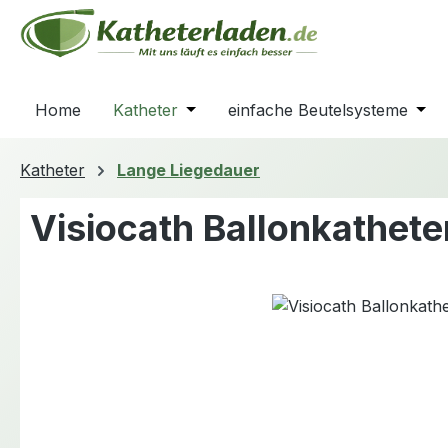
m Hauptinhalt springen
Zur Suche springen
Zur Hauptnavigation springen
Home
Katheter
Öffne oder Schließe das Dropdown
einfache Beutelsysteme
Öffn
Katheter
Lange Liegedauer
Visiocath Ballonkathet
Bildergalerie überspringen