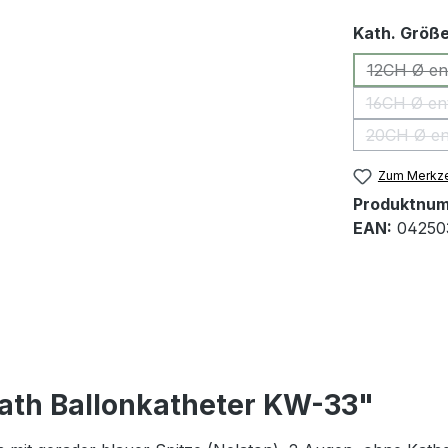
Kath. Größ
12CH Ø en
16CH Ø en
20CH Ø en
Zum Merkze
Produktnu
EAN:
04250
cath Ballonkatheter KW-33"