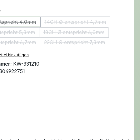
auswählen
e
tspricht 4,0mm
14CH Ø entspricht 4,7mm
(Diese Option ist zurzeit nicht verfügbar.)
(Diese Option ist zurzeit nicht v
tspricht 5,3mm
18CH Ø entspricht 6,0mm
(Diese Option ist zurzeit nicht verfügbar.)
(Diese Option ist zurzeit nicht v
tspricht 6,7mm
22CH Ø entspricht 7,3mm
(Diese Option ist zurzeit nicht verfügbar.)
(Diese Option ist zurzeit nicht v
ttel hinzufügen
mmer:
KW-331210
304922751