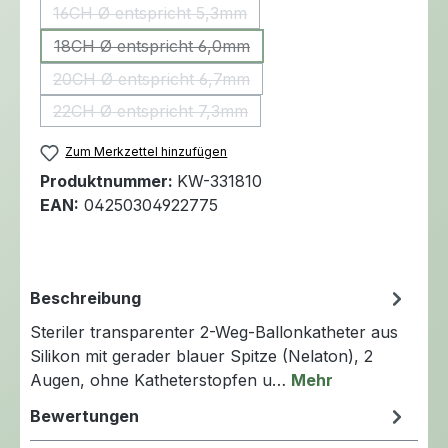
16CH Ø entspricht 5,3mm
(Diese Option ist zurzeit nicht verfügbar.)
18CH Ø entspricht 6,0mm
(Diese Option ist zurzeit nicht verfügbar.)
20CH Ø entspricht 6,7mm
(Diese Option ist zurzeit nicht verfügbar.)
22CH Ø entspricht 7,3mm
(Diese Option ist zurzeit nicht verfügbar.)
Zum Merkzettel hinzufügen
Produktnummer:
KW-331810
EAN:
04250304922775
Beschreibung
Steriler transparenter 2-Weg-Ballonkatheter aus
Silikon mit gerader blauer Spitze (Nelaton), 2
Augen, ohne Katheterstopfen u…
Mehr
Bewertungen