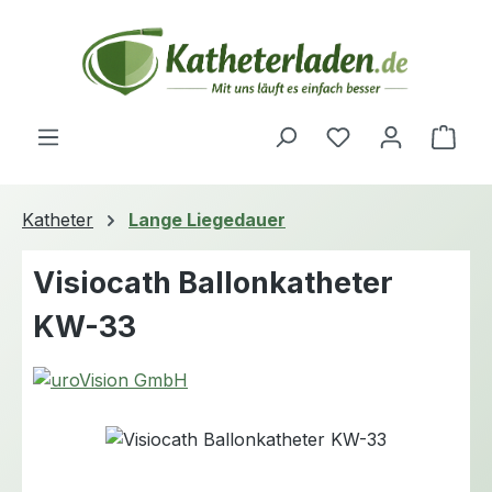
Zum Hauptinhalt springen
Du hast 0 Produ
Ware
Katheter
Lange Liegedauer
Visiocath Ballonkatheter
KW-33
Bildergalerie überspringen