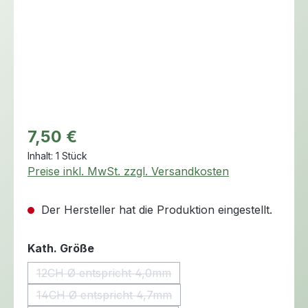
Regulärer Preis:
7,50 €
Inhalt:
1 Stück
Preise inkl. MwSt. zzgl. Versandkosten
Der Hersteller hat die Produktion eingestellt.
auswählen
Kath. Größe
12CH Ø entspricht 4,0mm
(Diese Option ist zurzeit nicht verfügbar.)
14CH Ø entspricht 4,7mm
(Diese Option ist zurzeit nicht verfügbar.)