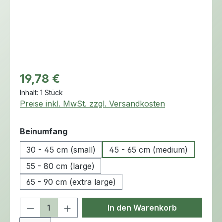
Regulärer Preis:
19,78 €
Inhalt:
1 Stück
Preise inkl. MwSt. zzgl. Versandkosten
auswählen
Beinumfang
30 - 45 cm (small)
45 - 65 cm (medium)
55 - 80 cm (large)
65 - 90 cm (extra large)
Produkt Anzahl: Gib den gewünschten 
In den Warenkorb