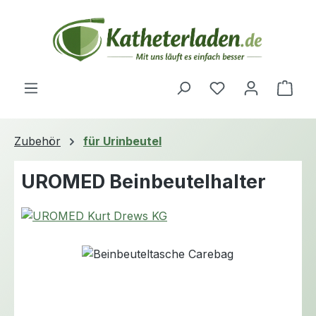
Zum Hauptinhalt springen
Du hast 0 Produ
Ware
Zubehör
für Urinbeutel
UROMED Beinbeutelhalter
Bildergalerie überspringen