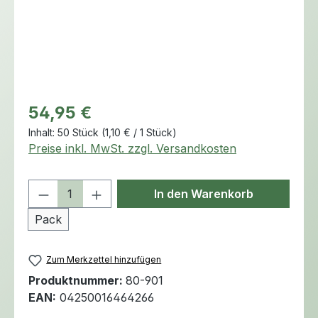
Regulärer Preis:
54,95 €
Inhalt:
50 Stück
(1,10 € / 1 Stück)
Preise inkl. MwSt. zzgl. Versandkosten
Produkt Anzahl: Gib den gewünschten 
In den Warenkorb
Pack
Zum Merkzettel hinzufügen
Produktnummer:
80-901
EAN:
04250016464266