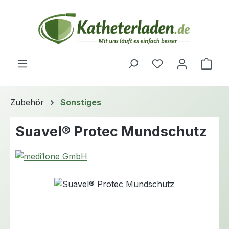
Zum Hauptinhalt springen
Du hast 0 Produ
Ware
Zubehör
Sonstiges
Suavel® Protec Mundschutz
Bildergalerie überspringen