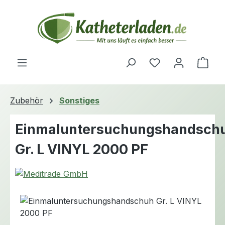
Zum Hauptinhalt springen
Du hast 0 Produ
Ware
Zubehör
Sonstiges
Einmaluntersuchungshandsch
Gr. L VINYL 2000 PF
Bildergalerie überspringen