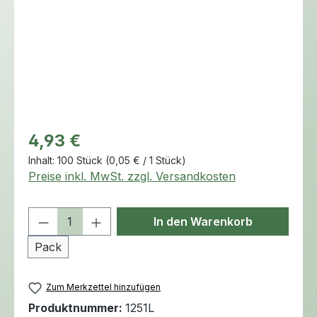
Regulärer Preis:
4,93 €
Inhalt:
100 Stück
(0,05 € / 1 Stück)
Preise inkl. MwSt. zzgl. Versandkosten
Produkt Anzahl: Gib den gewünschten 
In den Warenkorb
Pack
Zum Merkzettel hinzufügen
Produktnummer:
1251L