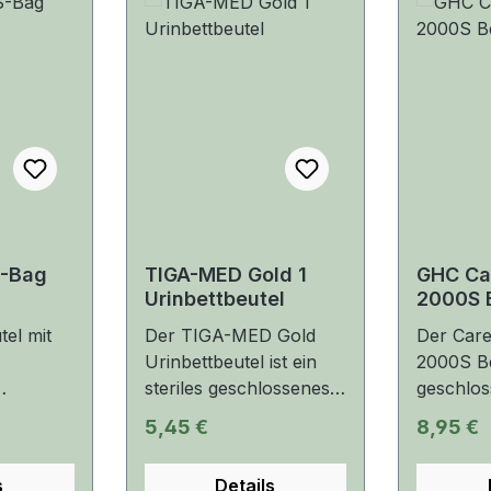
en
S-Bag
TIGA-MED Gold 1
GHC Ca
Urinbettbeutel
2000S 
Soft
tel mit
Der TIGA-MED Gold
Der Car
Urinbettbeutel ist ein
2000S Bet
steriles geschlossenes
geschlos
,
Urindrainagesystem mit
Urindrai
s:
Regulärer Preis:
Reguläre
5,45 €
8,95 €
eres
Tropfkammer und
einem
il mit
einem
Fassung
s
Details