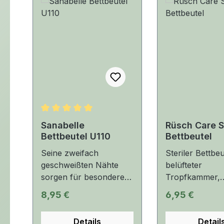
Durchschnittliche Bewertung von 5 von 5 Stern
Sanabelle
Rüsch Care 
Bettbeutel U110
Bettbeutel
Seine zweifach
Steriler Bettbeu
geschweißten Nähte
belüfteter
sorgen für besondere
Tropfkammer,
Sicherheit. Die belüftete
Rücklaufsperre
Regulärer Preis:
Regulärer Prei
8,95 €
6,95 €
Tropfkammer mit
nachtropf-sich
Rücklaufsperre
Bodenablassvent
Details
Detail