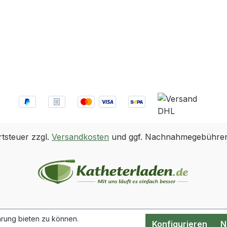
gängigen Katheter leicht
werden 
zu bedienender
knicksta
Abflusshahn
gewährle
hochwertiges
zuverläs
geruchsdichtes Material
und hoh
Schlauchklemme
Anwendu
Die integ
Tropfka
Rücklauf
verhinder
Rückflus
rtsteuer zzgl.
Versandkosten
und ggf. Nachnahmegebühren,
und schü
aufsteig
und Infe
Ablassha
hygienis
im soge
„Doghou
rung bieten zu können.
Konfigurieren
N
positioni