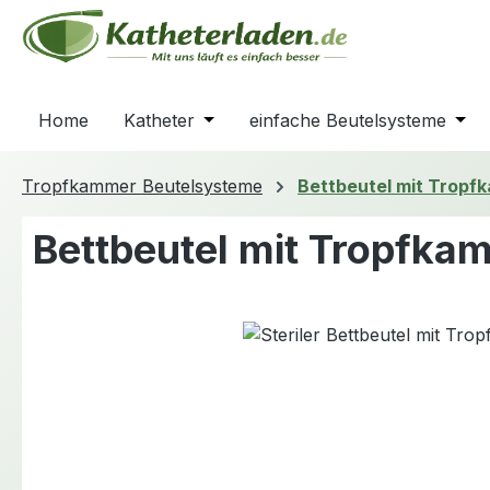
m Hauptinhalt springen
Zur Suche springen
Zur Hauptnavigation springen
Home
Katheter
Öffne oder Schließe das Dropdown
einfache Beutelsysteme
Öffn
Tropfkammer Beutelsysteme
Bettbeutel mit Tropf
Bettbeutel mit Tropfka
Bildergalerie überspringen