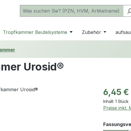
 der Kategorie Katheter
e oder Schließe das Dropdown der Kategorie einfache Beu
Tropfkammer Beutelsysteme
Öffne oder Schließe das D
Zubehör
Öffne oder 
aufsau
kammer
mmer Urosid®
Regulärer Pr
6,45 €
Inhalt:
1 Stück
Preise inkl.
Fassungsv