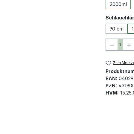
2000ml
Schlauchlä
90 cm
Produkt 
Zum Merkze
Produktnu
EAN:
04029
PZN:
43190
HVM:
15.25