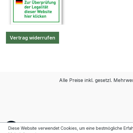
Urinableitung Volumen:
2.000 ml
Schlauchlänge: 120 cm
Belüftete Tropfkammer
Rücklaufsperre bietet
Vertrag widerrufen
Schutz vor
aufsteigenden Keimen
Bakteriendichter
Belüftungsfilter für
Druckausgleich T-
Ablassventil und
Alle Preise inkl. gesetzl. Mehrwe
Einstecklasche
Nadelfreie
Punktionsstelle zur
Frischurinentnahme
Stufenkonnektor mit
Schutzkappe
Haltebügel und
Werkzeugleiste anzeigen
Diese Website verwendet Cookies, um eine bestmögliche Erfah
zusätzliche Kordel