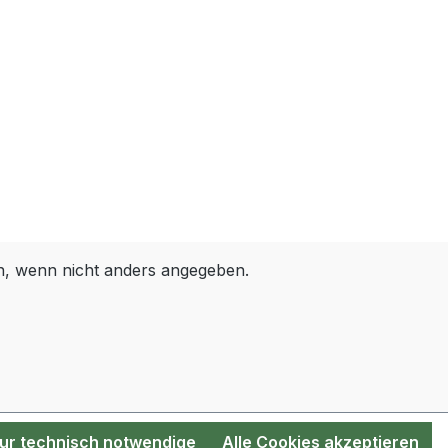
kann. Der
bile Schlauch
istet einen
sigen Urinfluss
en
ngskomfort.
rierte
mmer mit
ventil
t effektiv einen
s des Urins
 wenn nicht anders angegeben.
tzt so vor
enden Keimen
ktionen. Der T-
hn lässt sich
ch und sicher
nannten
se“
ur technisch notwendige
Alle Cookies akzeptieren
eren. Zusätzlich