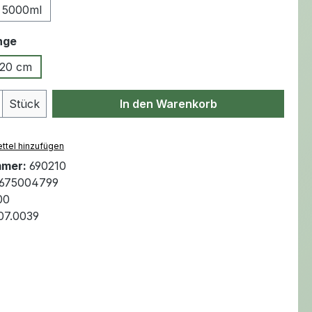
5000ml
auswählen
nge
120 cm
Anzahl: Gib den gewünschten Wert ein 
Stück
In den Warenkorb
ttel hinzufügen
mmer:
690210
675004799
00
.07.0039