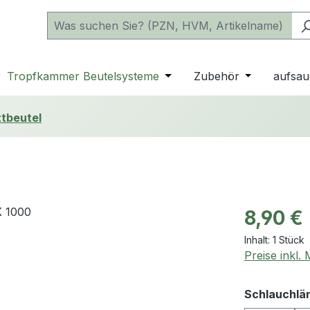
 der Kategorie Katheter
e oder Schließe das Dropdown der Kategorie einfache Beu
Tropfkammer Beutelsysteme
Öffne oder Schließe das D
Zubehör
Öffne oder 
aufsau
ttbeutel
Regulärer Pr
8,90 €
Inhalt:
1 Stück
Preise inkl.
Schlauchlä