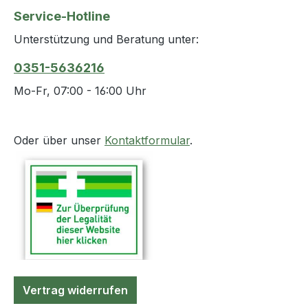
verschiedenen Längen:
Service-Hotline
30 cm, 60 cm oder 90
Unterstützung und Beratung unter:
cm Vliesbeschichtete
Rückseite für
0351-5636216
angenehmen
Mo-Fr, 07:00 - 16:00 Uhr
Tragekomfort Kordel
zur Befestigung am
Bettgestell Latexfrei
Oder über unser
Kontaktformular
.
Anwendung: Ideal für
mobile
Katheterpatienten im
häuslichen Bereich
oder in der Klinik.
Tagsüber kann der
Beutel diskret am Bein
getragen werden,
nachts lässt er sich
Vertrag widerrufen
sicher am Bett