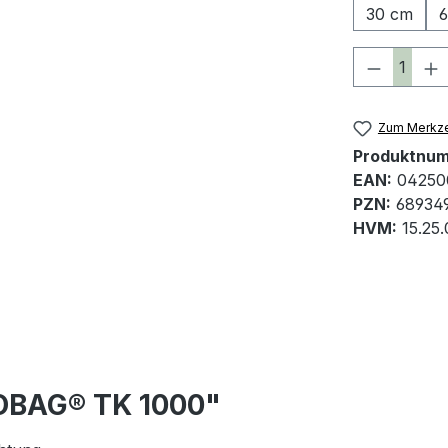
30 cm
Produkt 
Zum Merkze
Produktnu
EAN:
04250
PZN:
68934
HVM:
15.25.
OBAG® TK 1000"