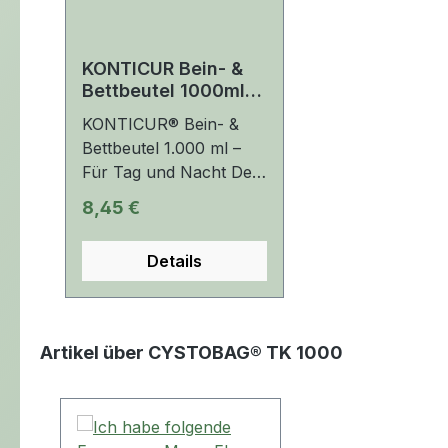
KONTICUR Bein- &
Bettbeutel 1000ml –
FORLIFE
KONTICUR® Bein- &
Bettbeutel 1.000 ml –
Für Tag und Nacht Der
KONTICUR® Bein- und
Regulärer Preis:
8,45 €
Bettbeutel von FORLIFE
ist ein hochwertiges,
Details
geschlossenes
Urindrainagesystem für
die sichere Versorgung
am Tag und in der
Artikel über CYSTOBAG® TK 1000
Nacht. Mit einem
Fassungsvermögen von
1.000 ml und einer
zweigeteilten