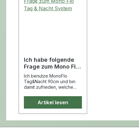
Tropfkammer mit
Rücklaufsperre bietet
er zuverlässigen Schutz
vor aufsteigenden
Infektionen und sorgt
für einen konstanten
Druckausgleich durch
die bakteriendichte
Ich habe folgende
Belüftung.
Frage zum Mono Flo
Produkteigenschaften:
Tag & Nacht System
Ich benutze MonoFlo
Volumen: 1.000 ml Steril
Tag&Nacht 90cm und bin
verpackt (EO) T-
damit zufrieden, welche
Alternativen können Sie mir
Ablassventil mit
anbieten?
Einstecklasche für
Artikel lesen
einfache Handhabung
Stufenkonnektor mit
Schutzkappe
Knickfester PVC-
Schlauch in