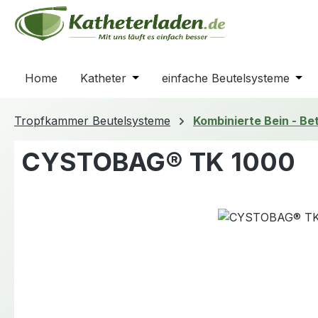
m Hauptinhalt springen
Zur Suche springen
Zur Hauptnavigation springen
Home
Katheter
Öffne oder Schließe das Dropdown
einfache Beutelsysteme
Öffn
Tropfkammer Beutelsysteme
Kombinierte Bein - Be
CYSTOBAG® TK 1000
Bildergalerie überspringen