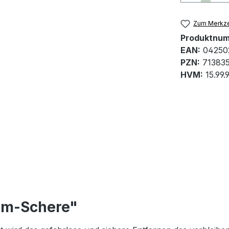
Zum Merkze
Produktnu
EAN:
04250
PZN:
713835
HVM:
15.99.
om-Schere"