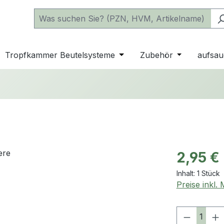
 der Kategorie Katheter
e oder Schließe das Dropdown der Kategorie einfache Beu
Tropfkammer Beutelsysteme
Öffne oder Schließe das D
Zubehör
Öffne oder 
aufsau
Regulärer Pr
2,95 €
Inhalt:
1 Stück
Preise inkl.
Produkt 