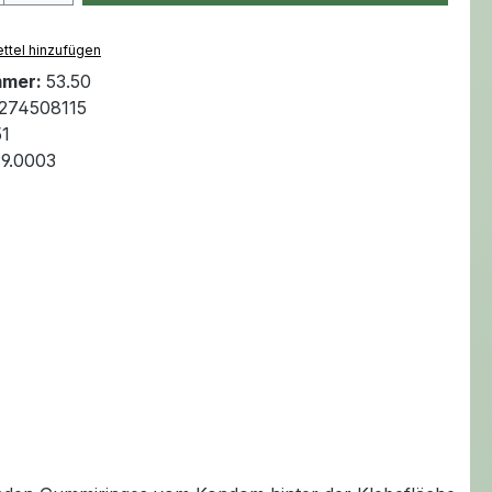
ttel hinzufügen
mmer:
53.50
274508115
1
99.0003