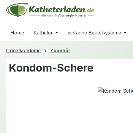
m Hauptinhalt springen
Zur Suche springen
Zur Hauptnavigation springen
Home
Katheter
Öffne oder Schließe das Dropdown
einfache Beutelsysteme
Öffn
Urinalkondome
Zubehör
Kondom-Schere
Bildergalerie überspringen