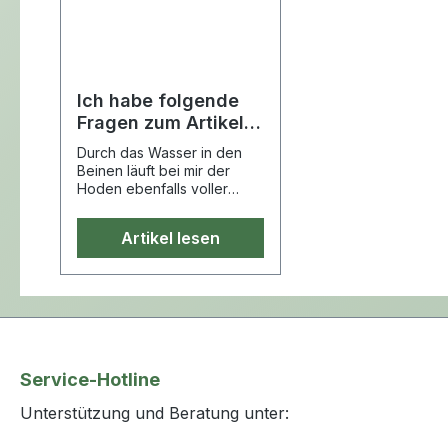
Ich habe folgende
Fragen zum Artikel
Kondom-Urinale
Durch das Wasser in den
Conveen® Optima
Beinen läuft bei mir der
Hoden ebenfalls voller
Wasser, so dass bei dem
Urinal Kondom ...
Artikel lesen
Service-Hotline
Unterstützung und Beratung unter: