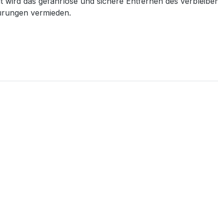
t wird das gefahrlose und sichere Entfernen des verblei
nürungen vermieden.