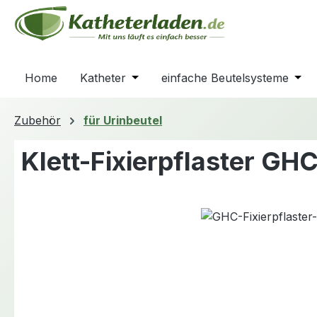
m Hauptinhalt springen
Zur Suche springen
Zur Hauptnavigation springen
Home
Katheter
Öffne oder Schließe das Dropdown
einfache Beutelsysteme
Öffn
Zubehör
für Urinbeutel
Klett-Fixierpflaster GH
Bildergalerie überspringen