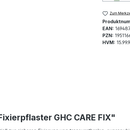
Zum Merkze
Produktnu
EAN:
16948
PZN:
195116
HVM:
15.99.
Fixierpflaster GHC CARE FIX"