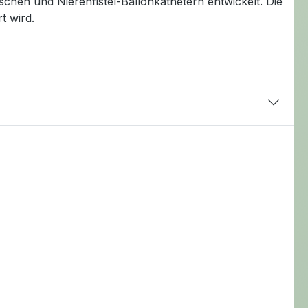
chen und Nierenfistel-Ballonkathetern entwickelt. Die
t wird.
ng an Halt verliert. Mit einem Maß von 10 x 8 cm und
sätzlich sorgen große Laschen an der rückseitigen