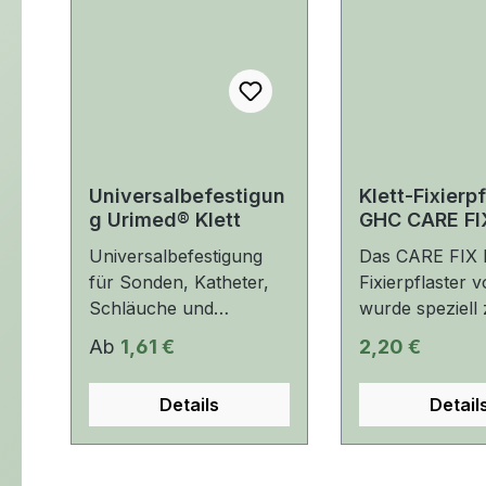
Universalbefestigun
Klett-Fixierp
g Urimed® Klett
GHC CARE FI
Universalbefestigung
Das CARE FIX K
für Sonden, Katheter,
Fixierpflaster
Schläuche und
wurde speziell 
Drainagen
sicheren Fixie
Regulärer Preis:
Regulärer Prei
Ab
1,61 €
2,20 €
atmungsaktives Pflaster
transurethralen
mit hypoallergenem
suprapubische
Details
Detail
Acrylatkleber sichere
Nierenfistel-
Langzeitfixation;
Ballonkatheter
reizfrei, auch bei
entwickelt. Die