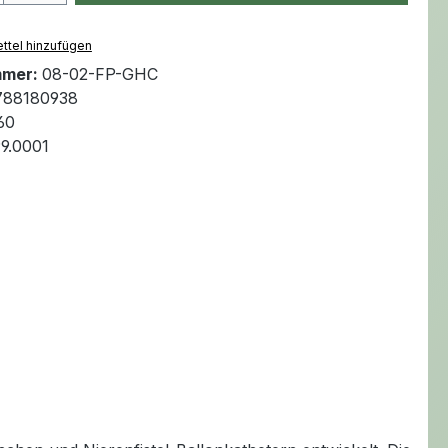
ttel hinzufügen
mmer:
08-02-FP-GHC
788180938
60
99.0001