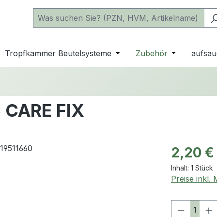
 der Kategorie Katheter
e oder Schließe das Dropdown der Kategorie einfache Beu
Tropfkammer Beutelsysteme
Öffne oder Schließe das D
Zubehör
Öffne oder 
aufsau
C CARE FIX
Regulärer Pr
2,20 €
Inhalt:
1 Stück
Preise inkl.
Produkt 